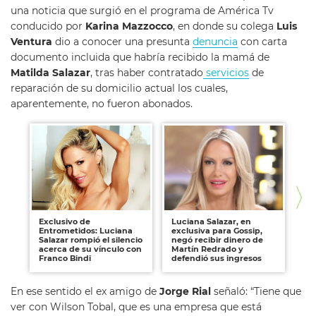
una noticia que surgió en el programa de América Tv
conducido por
Karina Mazzocco
, en donde su colega
Luis
Ventura
dio a conocer una presunta
denuncia
con carta
documento incluida que habría recibido la mamá de
Matilda Salazar
, tras haber contratado
servicios
de
reparación de su domicilio actual los cuales,
aparentemente, no fueron abonados.
Exclusivo de
Luciana Salazar, en
Lu
Entrometidos: Luciana
exclusiva para Gossip,
ex
Salazar rompió el silencio
negó recibir dinero de
ne
acerca de su vínculo con
Martín Redrado y
Ma
Franco Bindi
defendió sus ingresos
de
En ese sentido el ex amigo de
Jorge Rial
señaló: “Tiene que
ver con Wilson Tobal, que es una empresa que está