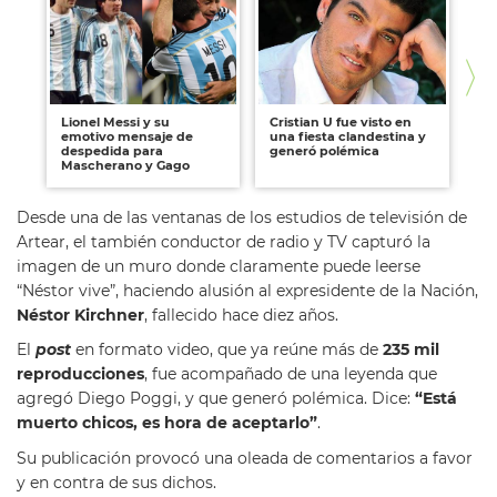
Lionel Messi y su
Cristian U fue visto en
Ca
emotivo mensaje de
una fiesta clandestina y
ro
despedida para
generó polémica
So
Mascherano y Gago
es
Desde una de las ventanas de los estudios de televisión de
Artear, el también conductor de radio y TV capturó la
imagen de un muro donde claramente puede leerse
“Néstor vive”, haciendo alusión al expresidente de la Nación,
Néstor Kirchner
, fallecido hace diez años.
El
post
en formato video, que ya reúne más de
235 mil
reproducciones
, fue acompañado de una leyenda que
agregó Diego Poggi, y que generó polémica. Dice:
“Está
muerto chicos, es hora de aceptarlo”
.
Su publicación provocó una oleada de comentarios a favor
y en contra de sus dichos.