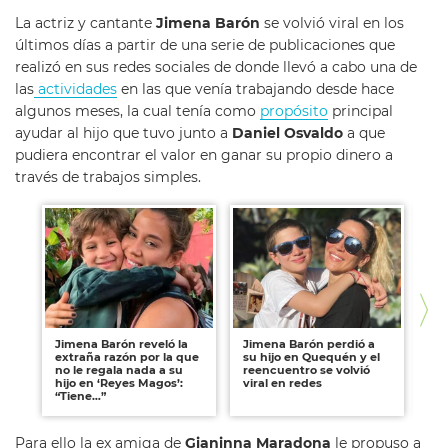
La actriz y cantante
Jimena Barón
se volvió viral en los
últimos días a partir de una serie de publicaciones que
realizó en sus redes sociales de donde llevó a cabo una de
las
actividades
en las que venía trabajando desde hace
algunos meses, la cual tenía como
propósito
principal
ayudar al hijo que tuvo junto a
Daniel Osvaldo
a que
pudiera encontrar el valor en ganar su propio dinero a
través de trabajos simples.
Jimena Barón reveló la
Jimena Barón perdió a
Ji
extraña razón por la que
su hijo en Quequén y el
pl
no le regala nada a su
reencuentro se volvió
em
hijo en ‘Reyes Magos’:
viral en redes
de
“Tiene…”
na
Para ello la ex amiga de
Gianinna Maradona
le propuso a