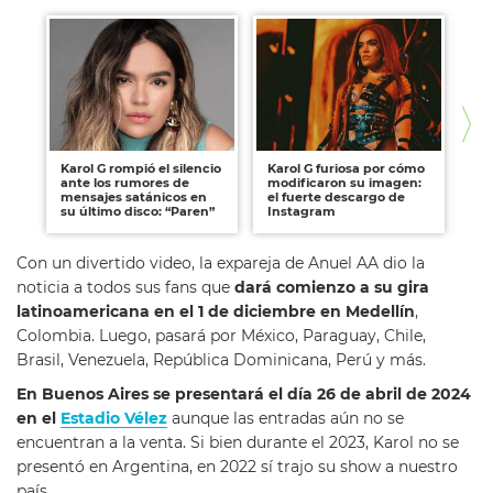
Karol G rompió el silencio
Karol G furiosa por cómo
Ta
ante los rumores de
modificaron su imagen:
un
mensajes satánicos en
el fuerte descargo de
¿C
su último disco: “Paren”
Instagram
en
Con un divertido video, la expareja de Anuel AA dio la
noticia a todos sus fans que
dará comienzo a su gira
latinoamericana en el 1 de diciembre en Medellín
,
Colombia. Luego, pasará por México, Paraguay, Chile,
Brasil, Venezuela, República Dominicana, Perú y más.
En Buenos Aires se presentará el día 26 de abril de 2024
en el
Estadio Vélez
aunque las entradas aún no se
encuentran a la venta. Si bien durante el 2023, Karol no se
presentó en Argentina, en 2022 sí trajo su show a nuestro
país.