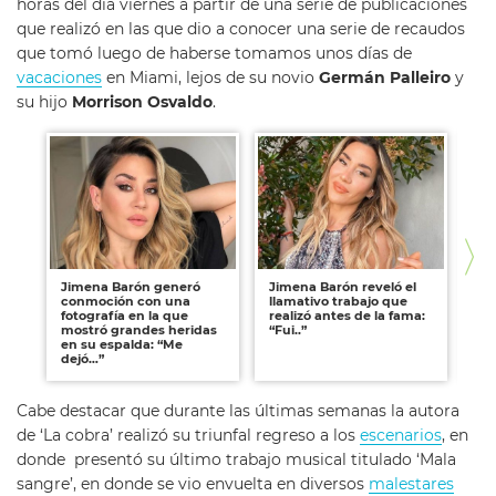
horas del dia viernes a partir de una serie de publicaciones
que realizó en las que dio a conocer una serie de recaudos
que tomó luego de haberse tomamos unos días de
vacaciones
en Miami, lejos de su novio
Germán Palleiro
y
su hijo
Morrison Osvaldo
.
Jimena Barón generó
Jimena Barón reveló el
Gi
conmoción con una
llamativo trabajo que
re
fotografía en la que
realizó antes de la fama:
Ba
mostró grandes heridas
“Fui..”
tr
en su espalda: “Me
“M
dejó…”
Cabe destacar que durante las últimas semanas la autora
de ‘La cobra’ realizó su triunfal regreso a los
escenarios
, en
donde presentó su último trabajo musical titulado ‘Mala
sangre’, en donde se vio envuelta en diversos
malestares