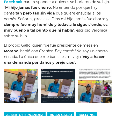
Facebook
para responder a quienes se burlaron de su hijo.
“
Mi hijo jamás fue chorro.
No entiendo por qué hay
gente
tan pero tan sin vida
que quiere ensuciar a los
demás. Señores, gracias a Dios mi hijo jamás fue chorro y
siempre fue muy humilde y todavía lo sigue siendo, es
muy bueno a tal punto que ni habla
“, escribió Verónica
sobre su hijo.
El propio Gallo, quien fue fue presidente de mesa en
Moreno
, habló con
Crónica Tv
y contó: “No soy un chorro,
ni nada. La única que me banca es mi vieja.
Voy a hacer
una demanda por daños y prejuicios
“.
ALBERTO FERNANDEZ
BRIAN GALLO
BULLYING