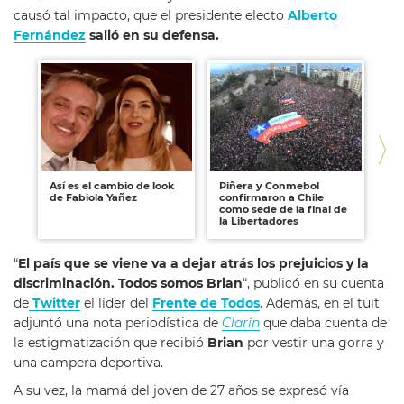
causó tal impacto, que el presidente electo
Alberto
Fernández
salió en su defensa.
Así es el cambio de look
Piñera y Conmebol
Fu
de Fabiola Yañez
confirmaron a Chile
Si
como sede de la final de
la
la Libertadores
Da
“
El país que se viene va a dejar atrás los prejuicios y la
discriminación. Todos somos Brian
“, publicó en su cuenta
de
Twitter
el líder del
Frente de Todos
. Además, en el tuit
adjuntó una nota periodística de
Clarín
que daba cuenta de
la estigmatización que recibió
Brian
por vestir una gorra y
una campera deportiva.
A su vez, la mamá del joven de 27 años se expresó vía