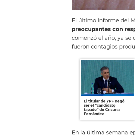
El último informe del M
preocupantes con resp
comenzó el año, ya se c
fueron contagios produc
El titular de YPF negó
ser el “candidato
tapado” de Cristina
Fernández
En la última semana ep