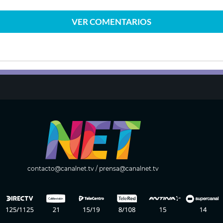
VER
COMENTARIOS
contacto@canalnet.tv
/
prensa@canalnet.tv