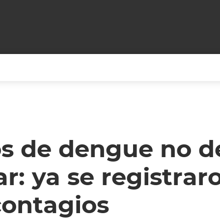
+CARAS
CINE NET
HAIR RECOVERY
TODOS PODEMOS VIAJ
LOS CIELOS
GOSSIP
PARES DE COMEDIA
os de dengue no d
X ARGENTINA
ENTROMETIDOS EN LA TELE
FIESTAS ARGENTINAS
r: ya se registrar
TV
ENTRE NOS
BELLEZA FASHION
OCIOS
MODO FONTEVECCHIA
FULL FACE TV
contagios
RA UN CAMBIO
PERIODISMO PURO
DESAFÍO 10 AÑOS MEN
REPERFILAR
AGENDA CORPORATIV