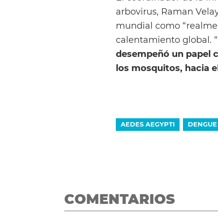
arbovirus, Raman Velay
mundial como “realment
calentamiento global. “
desempeñó un papel cla
los mosquitos, hacia e
AEDES AEGYPTI
DENGUE
COMENTARIOS