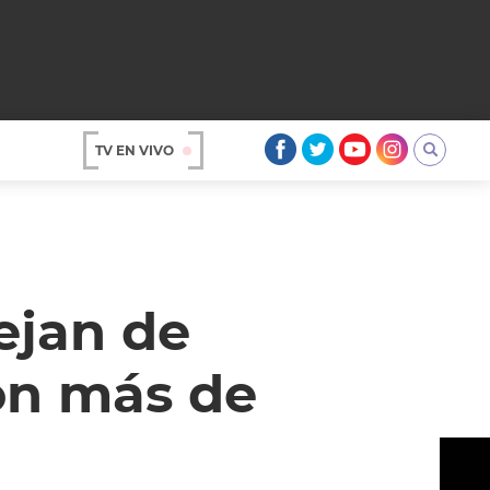
TV EN VIVO
AR
ejan de
on más de
OS
A