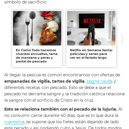
símbolo de sacrificio.
En Como Todo hacemos
Netflix en Semana Santa:
¿P
chorizos envueltos, tarta
películas y series para
Hu
de manzana y peras y
ver en el feriado largo
pastel de pescado
Al llegar la pascua es común encontrarnos con ofertas de
empanadas de vigilia, tartas de vigilia
,
bagna cauda
y
diferentes recetas con pescado. Esto se debe a que el
pescado no derrama sangre y la tradición católica relaciona
la sangre con el scrificio de Cristo en la cruz.
Esto se relaciona también con el pecado de la lujuria.
Al
no consumir carne durante 40 días, que es lo que dura la
cuaresma
, se supone que los fieles están dejando de lado
este pecado y así rindiendo culto a Jesús. De todos modos,