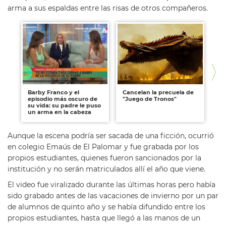
arma a sus espaldas entre las risas de otros compañeros.
Barby Franco y el
Cancelan la precuela de
Lo
episodio más oscuro de
"Juego de Tronos"
re
su vida: su padre le puso
Al
un arma en la cabeza
en
Aunque la escena podría ser sacada de una ficción, ocurrió
en colegio Emaús de El Palomar y fue grabada por los
propios estudiantes, quienes fueron sancionados por la
institución y no serán matriculados allí el año que viene.
El video fue viralizado durante las últimas horas pero había
sido grabado antes de las vacaciones de invierno por un par
de alumnos de quinto año y se había difundido entre los
propios estudiantes, hasta que llegó a las manos de un