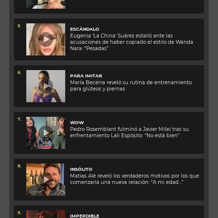
5.
ESCÁNDALO
Eugenia ‘La China’ Suárez estalló ante las
acusaciones de haber copiado el estilo de Wanda
Nara: “Pesadas”
6.
PARA IMITAR
María Becerra reveló su rutina de entrenamiento
para glúteos y piernas
7.
WOW
Pedro Rosemblant fulminó a Javier Milei tras su
enfrentamiento Lali Espósito: “No está bien”
8.
INSÓLITO
Matías Alé reveló los verdaderos motivos por los que
comenzaría una nueva relación: “A mi edad…”
9.
IMPERDIBLE