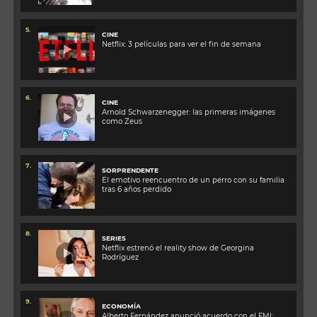
5.
CINE
Netflix: 3 películas para ver el fin de semana
6.
CINE
Arnold Schwarzenegger: las primeras imágenes
como Zeus
7.
SORPRENDENTE
El emotivo reencuentro de un perro con su familia
tras 6 años perdido
8.
SERIES
Netflix estrenó el reality show de Georgina
Rodríguez
9.
ECONOMÍA
Alberto Fernández anunció acuerdo con el FMI: