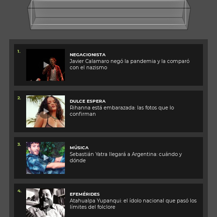
1.
NEGACIONISTA
Javier Calamaro negó la pandemia y la comparó
con el nazismo
2.
DULCE ESPERA
Rihanna está embarazada: las fotos que lo
confirman
3.
MÚSICA
Sebastián Yatra llegará a Argentina: cuándo y
dónde
4.
EFEMÉRIDES
Atahualpa Yupanqui: el ídolo nacional que pasó los
límites del folclore