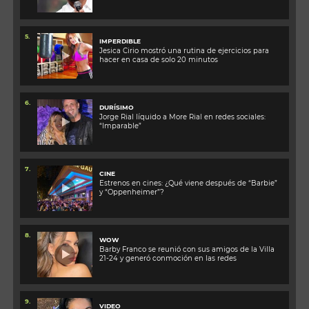
5.
IMPERDIBLE
Jesica Cirio mostró una rutina de ejercicios para
hacer en casa de solo 20 minutos
6.
DURÍSIMO
Jorge Rial líquido a More Rial en redes sociales:
“Imparable”
7.
CINE
Estrenos en cines: ¿Qué viene después de “Barbie”
y “Oppenheimer”?
8.
WOW
Barby Franco se reunió con sus amigos de la Villa
21-24 y generó conmoción en las redes
9.
VIDEO