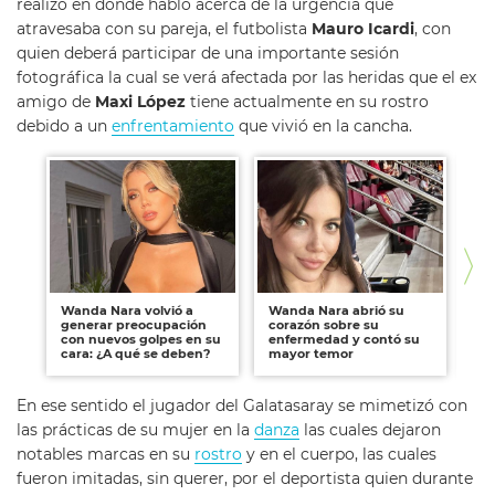
realizó en donde habló acerca de la urgencia que
atravesaba con su pareja, el futbolista
Mauro Icardi
, con
quien deberá participar de una importante sesión
fotográfica la cual se verá afectada por las heridas que el ex
amigo de
Maxi López
tiene actualmente en su rostro
debido a un
enfrentamiento
que vivió en la cancha.
Wanda Nara volvió a
Wanda Nara abrió su
Wa
generar preocupación
corazón sobre su
en 
con nuevos golpes en su
enfermedad y contó su
cara: ¿A qué se deben?
mayor temor
En ese sentido el jugador del Galatasaray se mimetizó con
las prácticas de su mujer en la
danza
las cuales dejaron
notables marcas en su
rostro
y en el cuerpo, las cuales
fueron imitadas, sin querer, por el deportista quien durante