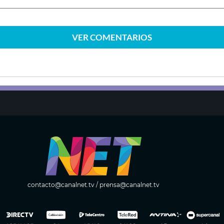
VER
COMENTARIOS
contacto@canalnet.tv
/
prensa@canalnet.tv