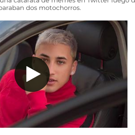
 una catarata de memes en Twitter luego d
sparaban dos motochorros.