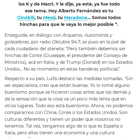
los K y de Macri. Y le dije, ya está, ya fue todo
ese tema. Hoy Alberto Fernández es tu
Ginóbili
, tu
Messi
, tu
Maradona
… Somos todos
hinchas para que le vaya lo mejor posible “.
Enseguida, en diálogo con
Arqueros, ilusionistas y
goleadores
, por radio
Oktubre 94.7
, se puso en la piel de
cada ciudadano del planeta: “Pero también debemos ser
hinchas de Conte (Giuseppe, el presidente del Consejo de
Ministros), acá en Italia, y de Trump (Donald) en los Estados
Unidos… No es momento en estas banderas políticas”.
Respecto a su país, Luifa destacó las medidas tomadas. “Sin
ser especialista, creo que están buenas. Yo lo tomé alguno
buenísimo porque se hicieron cosas antes que los demás y
da la sensación que la cosa va un poco más lenta que en
otros lugares. Todo eso está buenísimo. Ahora, no podemos
compararnos con China, Corea o los Estados Unidos. Son
culturas diferentes y tienen un poder que nosotros no
tenemos. Tal vez, tengamos algo de lo que es España o
Italia, pero ellos tienen una economía y una cultura