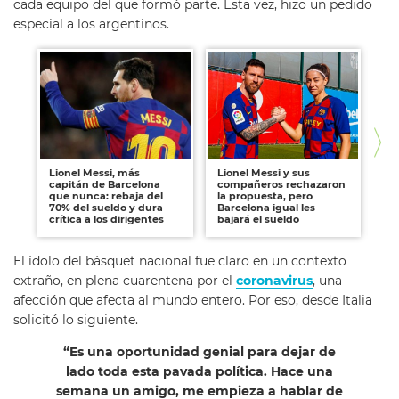
cada equipo del que formó parte. Esta vez, hizo un pedido
especial a los argentinos.
Lionel Messi, más
Lionel Messi y sus
Ri
capitán de Barcelona
compañeros rechazaron
La
que nunca: rebaja del
la propuesta, pero
Ba
70% del sueldo y dura
Barcelona igual les
Me
crítica a los dirigentes
bajará el sueldo
El ídolo del básquet nacional fue claro en un contexto
extraño, en plena cuarentena por el
coronavirus
, una
afección que afecta al mundo entero. Por eso, desde Italia
solicitó lo siguiente.
“Es una oportunidad genial para dejar de
lado toda esta pavada política. Hace una
semana un amigo, me empieza a hablar de