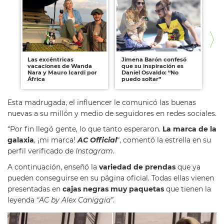
Las excéntricas
Jimena Barón confesó
Lal
vacaciones de Wanda
que su inspiración es
Ni
Nara y Mauro Icardi por
Daniel Osvaldo: “No
ju
África
puedo soltar”
Esta madrugada, el influencer le comunicó las buenas
nuevas a su millón y medio de seguidores en redes sociales.
“Por fin llegó gente, lo que tanto esperaron.
La marca de la
galaxia
, ¡mi marca!
AC Official
“, comentó la estrella en su
perfil verificado de
Instagram
.
A continuación, enseñó la
variedad de prendas
que ya
pueden conseguirse en su página oficial. Todas ellas vienen
presentadas en
cajas negras muy paquetas
que tienen la
leyenda
“AC by Alex Caniggia”
.