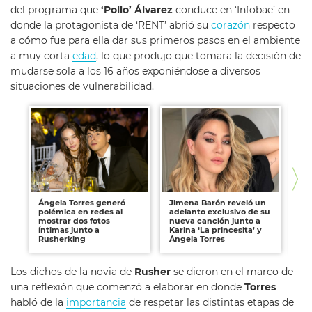
del programa que
‘Pollo’ Álvarez
conduce en ‘Infobae’ en
donde la protagonista de ‘RENT’ abrió su
corazón
respecto
a cómo fue para ella dar sus primeros pasos en el ambiente
a muy corta
edad
, lo que produjo que tomara la decisión de
mudarse sola a los 16 años exponiéndose a diversos
situaciones de vulnerabilidad.
Ángela Torres generó
Jimena Barón reveló un
Án
polémica en redes al
adelanto exclusivo de su
nu
mostrar dos fotos
nueva canción junto a
de
íntimas junto a
Karina ‘La princesita’ y
Rusherking
Ángela Torres
Los dichos de la novia de
Rusher
se dieron en el marco de
una reflexión que comenzó a elaborar en donde
Torres
habló de la
importancia
de respetar las distintas etapas de