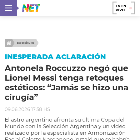
TV EN
VIVO
Espectáculos
INESPERADA ACLARACIÓN
Antonela Roccuzzo negó que
Lionel Messi tenga retoques
estéticos: “Jamás se hizo una
cirugía”
09.06.2026 17:58 HS
El astro argentino afronta su última Copa del
Mundo con la Selección Argentina y un video
realizado por la especialista en Armonización
Facial Celeste Nardanone instaló que se habría