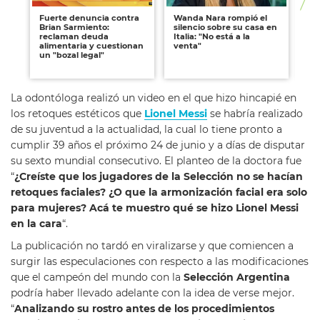
Fuerte denuncia contra
Wanda Nara rompió el
Ma
Brian Sarmiento:
silencio sobre su casa en
ap
reclaman deuda
Italia: "No está a la
Pe
alimentaria y cuestionan
venta"
vie
un "bozal legal"
ví
de
La odontóloga realizó un video en el que hizo hincapié en
los retoques estéticos que
Lionel Messi
se habría realizado
de su juventud a la actualidad, la cual lo tiene pronto a
cumplir 39 años el próximo 24 de junio y a días de disputar
su sexto mundial consecutivo. El planteo de la doctora fue
“
¿Creíste que los jugadores de la Selección no se hacían
retoques faciales?
¿O que la armonización facial era solo
para mujeres? Acá te muestro qué se hizo Lionel Messi
en la cara
“.
La publicación no tardó en viralizarse y que comiencen a
surgir las especulaciones con respecto a las modificaciones
que el campeón del mundo con la
Selección Argentina
podría haber llevado adelante con la idea de verse mejor.
“
Analizando su rostro antes de los procedimientos