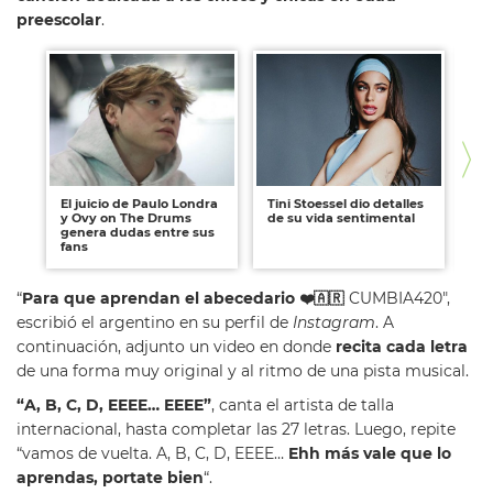
preescolar
.
El juicio de Paulo Londra
Tini Stoessel dio detalles
Ca
y Ovy on The Drums
de su vida sentimental
em
genera dudas entre sus
cr
fans
“
Para que aprendan el abecedario ❤️🇦🇷
CUMBIA420″,
escribió el argentino en su perfil de
Instagram
. A
continuación, adjunto un video en donde
recita cada letra
de una forma muy original y al ritmo de una pista musical.
“A, B, C, D, EEEE… EEEE”
, canta el artista de talla
internacional, hasta completar las 27 letras. Luego, repite
“vamos de vuelta. A, B, C, D, EEEE…
Ehh más vale que lo
aprendas, portate bien
“.