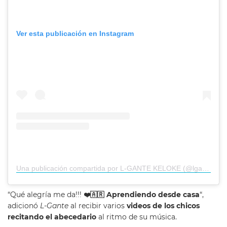
Ver esta publicación en Instagram
Una publicación compartida por L-GANTE KELOKE (@lgante_keloke)
“Qué alegría me da!!!
❤️🇦🇷
Aprendiendo desde casa
“,
adicionó
L-Gante
al recibir varios
videos de los chicos
recitando el abecedario
al ritmo de su música.