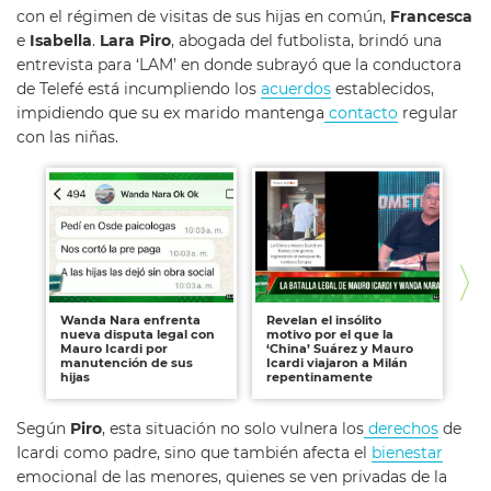
con el régimen de visitas de sus hijas en común,
Francesca
e
Isabella
.
Lara Piro
, abogada del futbolista, brindó una
entrevista para ‘LAM’ en donde subrayó que la conductora
de Telefé está incumpliendo los
acuerdos
establecidos,
impidiendo que su ex marido mantenga
contacto
regular
con las niñas.
Wanda Nara enfrenta
Revelan el insólito
El
nueva disputa legal con
motivo por el que la
Na
Mauro Icardi por
‘China’ Suárez y Mauro
los
manutención de sus
Icardi viajaron a Milán
co
hijas
repentinamente
Según
Piro
, esta situación no solo vulnera los
derechos
de
Icardi como padre, sino que también afecta el
bienestar
emocional de las menores, quienes se ven privadas de la