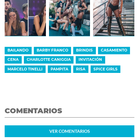
BAILANDO
BARBY FRANCO
BRINDIS
CASAMIENTO
CENA
CHARLOTTE CANIGGIA
INVITACIÓN
MARCELO TINELLI
PAMPITA
RISA
SPICE GIRLS
COMENTARIOS
VER
COMENTARIOS