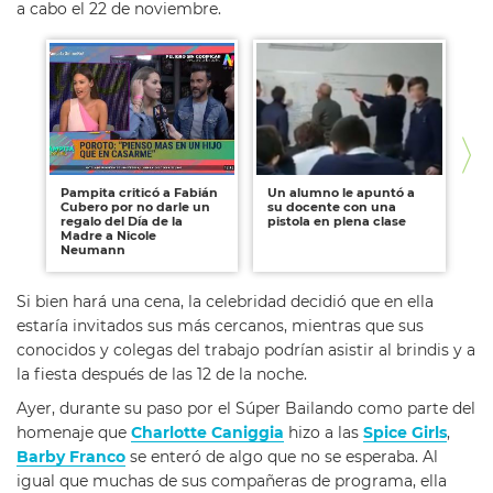
a cabo el 22 de noviembre.
Pampita criticó a Fabián
Un alumno le apuntó a
Lo
Cubero por no darle un
su docente con una
re
regalo del Día de la
pistola en plena clase
Al
Madre a Nicole
en
Neumann
Si bien hará una cena, la celebridad decidió que en ella
estaría invitados sus más cercanos, mientras que sus
conocidos y colegas del trabajo podrían asistir al brindis y a
la fiesta después de las 12 de la noche.
Ayer, durante su paso por el Súper Bailando como parte del
homenaje que
Charlotte Caniggia
hizo a las
Spice Girls
,
Barby Franco
se enteró de algo que no se esperaba. Al
igual que muchas de sus compañeras de programa, ella