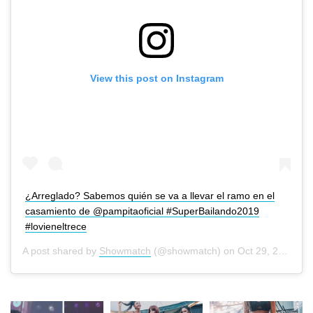
View this post on Instagram
¿Arreglado? Sabemos quién se va a llevar el ramo en el
casamiento de @pampitaoficial #SuperBailando2019
#lovieneltrece
A post shared by
Showmatch
(@showmatch) on
Oct 29, 2019 at 6:57pm PDT