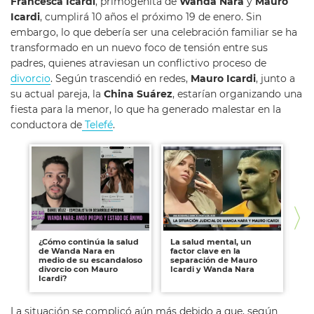
Francesca Icardi
, primogénita de
Wanda Nara
y
Mauro
Icardi
, cumplirá 10 años el próximo 19 de enero. Sin
embargo, lo que debería ser una celebración familiar se ha
transformado en un nuevo foco de tensión entre sus
padres, quienes atraviesan un conflictivo proceso de
divorcio
. Según trascendió en redes,
Mauro Icardi
, junto a
su actual pareja, la
China Suárez
, estarían organizando una
fiesta para la menor, lo que ha generado malestar en la
conductora de
Telefé
.
¿Cómo continúa la salud
La salud mental, un
La
de Wanda Nara en
factor clave en la
y 
medio de su escandaloso
separación de Mauro
su
divorcio con Mauro
Icardi y Wanda Nara
es
Icardi?
La situación se complicó aún más debido a que, según