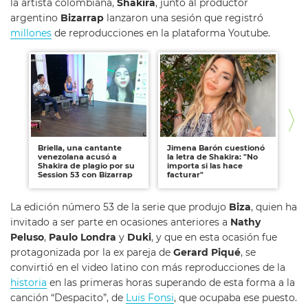
la artista colombiana,
Shakira
, junto al productor
argentino
Bizarrap
lanzaron una sesión que registró
millones
de reproducciones en la plataforma Youtube.
Briella, una cantante
Jimena Barón cuestionó
Cla
venezolana acusó a
la letra de Shakira: "No
de
Shakira de plagio por su
importa si las hace
ca
Session 53 con Bizarrap
facturar"
La edición número 53 de la serie que produjo
Biza
, quien ha
invitado a ser parte en ocasiones anteriores a
Nathy
Peluso
,
Paulo Londra
y
Duki
, y que en esta ocasión fue
protagonizada por la ex pareja de
Gerard Piqué
, se
convirtió en el video latino con más reproducciones de la
historia
en las primeras horas superando de esta forma a la
canción “Despacito”, de
Luis Fonsi
, que ocupaba ese puesto.