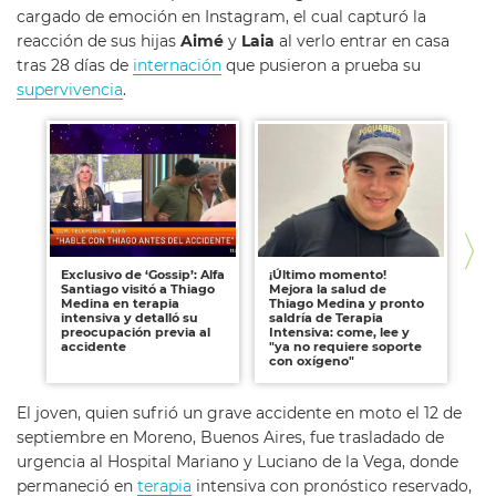
cargado de emoción en Instagram, el cual capturó la
reacción de sus hijas
Aimé
y
Laia
al verlo entrar en casa
tras 28 días de
internación
que pusieron a prueba su
supervivencia
.
Exclusivo de ‘Gossip’: Alfa
¡Último momento!
Sa
Santiago visitó a Thiago
Mejora la salud de
¿Q
Medina en terapia
Thiago Medina y pronto
mé
intensiva y detalló su
saldría de Terapia
ge
preocupación previa al
Intensiva: come, lee y
pr
accidente
"ya no requiere soporte
con oxígeno"
El joven, quien sufrió un grave accidente en moto el 12 de
septiembre en Moreno, Buenos Aires, fue trasladado de
urgencia al Hospital Mariano y Luciano de la Vega, donde
permaneció en
terapia
intensiva con pronóstico reservado,