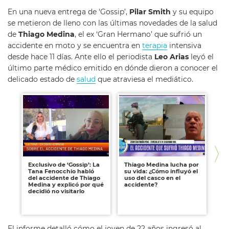
En una nueva entrega de ‘Gossip’,
Pilar Smith
y su equipo
se metieron de lleno con las últimas novedades de la salud
de
Thiago Medina
, el ex ‘Gran Hermano’ que sufrió un
accidente en moto y se encuentra en
terapia
intensiva
desde hace 11 días. Ante ello el periodista
Leo Arias
leyó el
último parte médico emitido en dónde dieron a conocer el
delicado estado de
salud
que atraviesa el mediático.
Exclusivo de ‘Gossip’: La
Thiago Medina lucha por
Exc
Tana Fenocchio habló
su vida: ¿Cómo influyó el
Ta
del accidente de Thiago
uso del casco en el
mo
Medina y explicó por qué
accidente?
an
decidió no visitarlo
Th
po
mu
El informe detalló cómo el joven de 22 años ingresó al