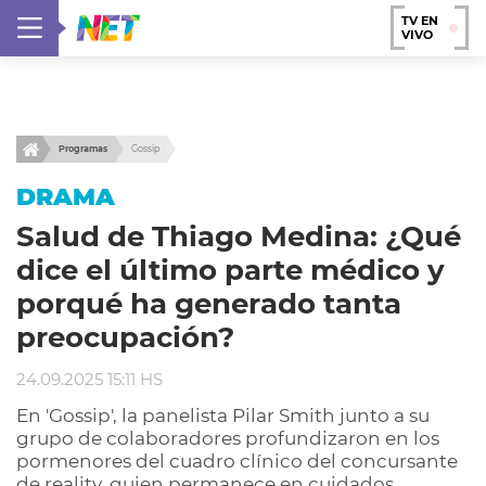
TV EN
VIVO
Programas
Gossip
DRAMA
Salud de Thiago Medina: ¿Qué
dice el último parte médico y
porqué ha generado tanta
preocupación?
24.09.2025 15:11 HS
En 'Gossip', la panelista Pilar Smith junto a su
grupo de colaboradores profundizaron en los
pormenores del cuadro clínico del concursante
de reality, quien permanece en cuidados