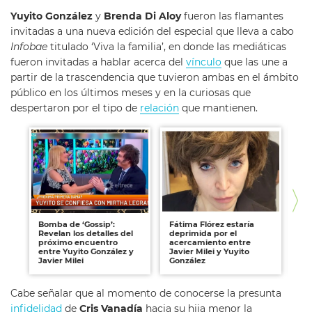
Yuyito González
y
Brenda Di Aloy
fueron las flamantes
invitadas a una nueva edición del especial que lleva a cabo
Infobae
titulado ‘Viva la familia’, en donde las mediáticas
fueron invitadas a hablar acerca del
vínculo
que las une a
partir de la trascendencia que tuvieron ambas en el ámbito
público en los últimos meses y en la curiosas que
despertaron por el tipo de
relación
que mantienen.
Bomba de ‘Gossip’:
Fátima Flórez estaría
"U
Revelan los detalles del
deprimida por el
Cr
próximo encuentro
acercamiento entre
"r
entre Yuyito González y
Javier Milei y Yuyito
Mi
Javier Milei
González
Yu
Cabe señalar que al momento de conocerse la presunta
infidelidad
de
Cris Vanadía
hacia su hija menor la