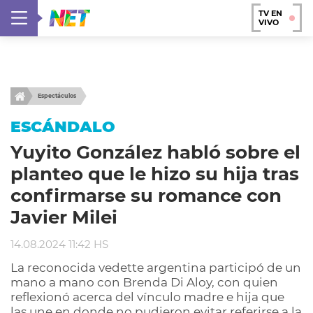
TV EN
VIVO
Espectáculos
ESCÁNDALO
Yuyito González habló sobre el
planteo que le hizo su hija tras
confirmarse su romance con
Javier Milei
14.08.2024 11:42 HS
La reconocida vedette argentina participó de un
mano a mano con Brenda Di Aloy, con quien
reflexionó acerca del vínculo madre e hija que
las une en donde no pudieron evitar referirse a la