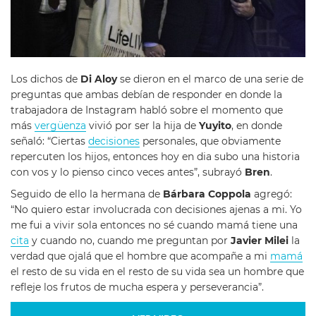
Los dichos de
Di Aloy
se dieron en el marco de una serie de
preguntas que ambas debían de responder en donde la
trabajadora de Instagram habló sobre el momento que
más
vergüenza
vivió por ser la hija de
Yuyito
, en donde
señaló: “Ciertas
decisiones
personales, que obviamente
repercuten los hijos, entonces hoy en dia subo una historia
con vos y lo pienso cinco veces antes”, subrayó
Bren
.
Seguido de ello la hermana de
Bárbara Coppola
agregó:
“No quiero estar involucrada con decisiones ajenas a mi. Yo
me fui a vivir sola entonces no sé cuando mamá tiene una
cita
y cuando no, cuando me preguntan por
Javier Milei
la
verdad que ojalá que el hombre que acompañe a mi
mamá
el resto de su vida en el resto de su vida sea un hombre que
refleje los frutos de mucha espera y perseverancia”.