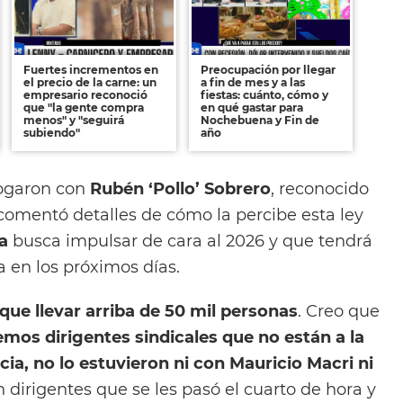
Fuertes incrementos en
Preocupación por llegar
el precio de la carne: un
a fin de mes y a las
empresario reconoció
fiestas: cuánto, cómo y
que "la gente compra
en qué gastar para
menos" y "seguirá
Nochebuena y Fin de
subiendo"
año
ogaron con
Rubén ‘Pollo’ Sobrero
, reconocido
 comentó detalles de cómo la percibe esta ley
a
busca impulsar de cara al 2026 y que tendrá
en los próximos días.
ue llevar arriba de 50 mil personas
. Creo que
mos dirigentes sindicales que no están a la
cia, no lo estuvieron ni con Mauricio Macri ni
 dirigentes que se les pasó el cuarto de hora y