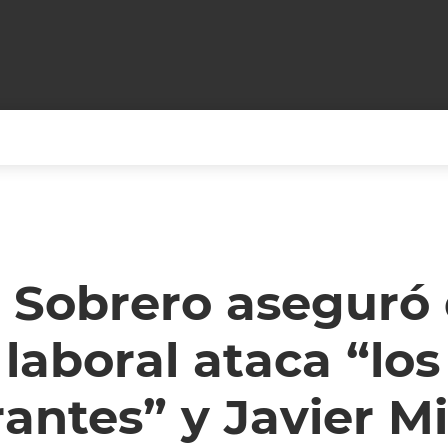
+CARAS
CINE NET
HAIR RECOVERY
TODOS PODEMOS VIAJ
LOS CIELOS
GOSSIP
PARES DE COMEDIA
o’ Sobrero aseguró
X ARGENTINA
ENTROMETIDOS EN LA TELE
FIESTAS ARGENTINAS
laboral ataca “los
TV
ENTRE NOS
BELLEZA FASHION
OCIOS
MODO FONTEVECCHIA
FULL FACE TV
rantes” y Javier Mi
RA UN CAMBIO
PERIODISMO PURO
DESAFÍO 10 AÑOS MEN
REPERFILAR
AGENDA CORPORATIV