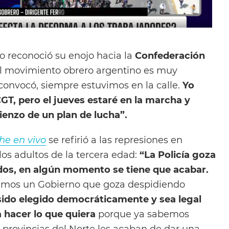
o reconoció su enojo hacia la
Confederación
El movimiento obrero argentino es muy
onvocó, siempre estuvimos en la calle.
Yo
GT, pero el jueves estaré en la marcha y
ienzo de un plan de lucha”.
he en vivo
se refirió a las represiones en
os adultos de la tercera edad:
“La Policía goza
ados, en algún momento se tiene que acabar.
nemos un Gobierno que goza despidiendo
sido elegido democráticamente y sea legal
 hacer lo que quiera
porque ya sabemos
 provincias del Norte les acaban de dar una