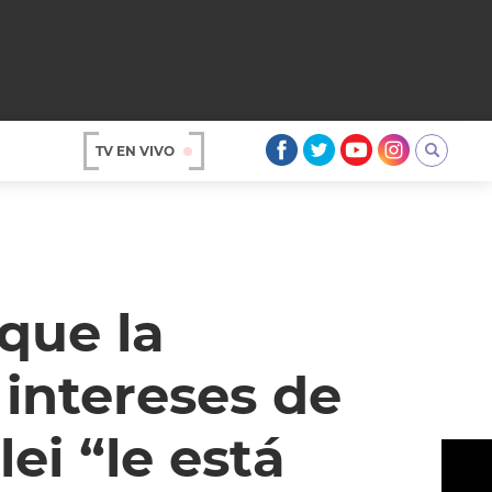
TV EN VIVO
AR
 que la
 intereses de
lei “le está
OS
A