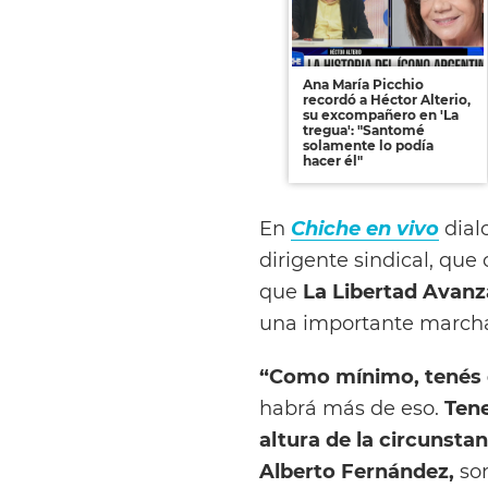
Ana María Picchio
recordó a Héctor Alterio,
su excompañero en 'La
tregua': "Santomé
solamente lo podía
hacer él"
En
Chiche en vivo
dial
dirigente sindical, que
que
La Libertad Avanz
una importante marcha 
“Como mínimo, tenés q
habrá más de eso.
Tene
altura de la circunstan
Alberto Fernández,
son