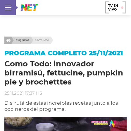
TV EN
VIVO
Programas
Como Todo
PROGRAMA COMPLETO 25/11/2021
Como Todo: innovador
birramisú, fettucine, pumpkin
pie y brochetttes
25.11.2021 17:37 HS
Disfrutá de estas increíbles recetas junto a los
cocineros del programa.