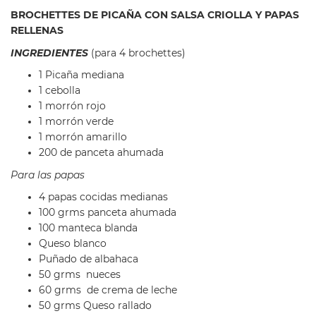
BROCHETTES DE PICAÑA CON SALSA CRIOLLA Y PAPAS
RELLENAS
INGREDIENTES
(para 4 brochettes)
1 Picaña mediana
1 cebolla
1 morrón rojo
1 morrón verde
1 morrón amarillo
200 de panceta ahumada
Para las papas
4 papas cocidas medianas
100 grms panceta ahumada
100 manteca blanda
Queso blanco
Puñado de albahaca
50 grms nueces
60 grms de crema de leche
50 grms Queso rallado