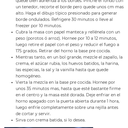
quede bien adherida a los bordes. Pinche el fondo con
un tenedor, recorte el borde pero quede unos cm mas
alto. Haga el dibujo típico presionado para generar
borde ondulados. Refrigere 30 minutos o lleve al
freezer por 10 minutos.
Cubra la masa con papel manteca y rellénela con un
peso (porotos ó arroz). Hornee por 10 a 12 minutos,
luego retire el papel con el peso y reducir el fuego a
175 grados. Retirar del horno la base pre cocida.
Mientras tanto, en un bol grande, mezcle el zapallo, la
crema, el azúcar rubia, los huevos batidos, la harina,
las especias, la sal y la vainilla hasta que quede
homogéneo.
Vierta la mezcla en la base pre cocida. Hornee por
unos 35 minutos mas, hasta que esté bastante firme
en el centro y la masa esté dorada. Deje enfriar en el
horno apagado con la puerta abierta durante 1 hora,
luego enfríe completamente sobre una rejilla antes
de cortar y servir.
Sirva con crema batida, si lo desea.