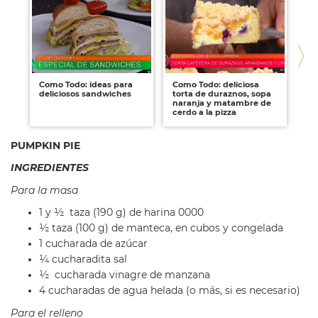
Como Todo: ideas para
Como Todo: deliciosa
Co
deliciosos sandwiches
torta de duraznos, sopa
rec
naranja y matambre de
cerdo a la pizza
PUMPKIN PIE
INGREDIENTES
Para la masa
1 y ½ taza (190 g) de harina 0000
½ taza (100 g) de manteca, en cubos y congelada
1 cucharada de azúcar
¼ cucharadita sal
½ cucharada vinagre de manzana
4 cucharadas de agua helada (o más, si es necesario)
Para el relleno