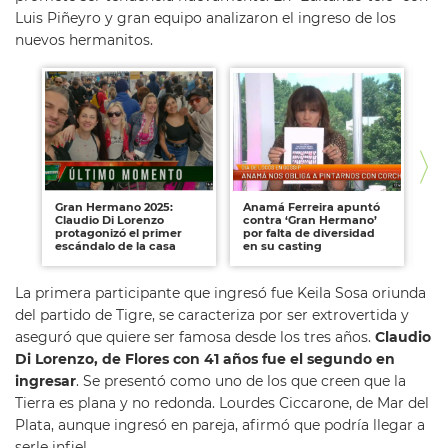
Luis Piñeyro y gran equipo analizaron el ingreso de los
nuevos hermanitos.
Gran Hermano 2025:
Anamá Ferreira apuntó
Gr
Claudio Di Lorenzo
contra ‘Gran Hermano’
co
protagonizó el primer
por falta de diversidad
im
escándalo de la casa
en su casting
ca
La primera participante que ingresó fue Keila Sosa oriunda
del partido de Tigre, se caracteriza por ser extrovertida y
aseguró que quiere ser famosa desde los tres años.
Claudio
Di Lorenzo, de Flores con 41 años fue el segundo en
ingresar
. Se presentó como uno de los que creen que la
Tierra es plana y no redonda. Lourdes Ciccarone, de Mar del
Plata, aunque ingresó en pareja, afirmó que podría llegar a
serle infiel.