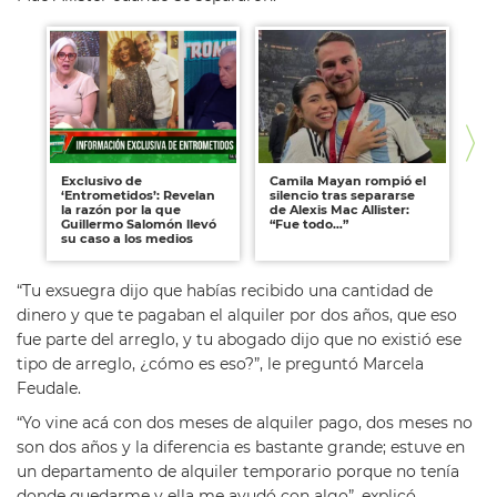
Exclusivo de
Camila Mayan rompió el
Ca
‘Entrometidos’: Revelan
silencio tras separarse
si
la razón por la que
de Alexis Mac Allister:
a A
Guillermo Salomón llevó
“Fue todo…”
su caso a los medios
“Tu exsuegra dijo que habías recibido una cantidad de
dinero y que te pagaban el alquiler por dos años, que eso
fue parte del arreglo, y tu abogado dijo que no existió ese
tipo de arreglo, ¿cómo es eso?”, le preguntó Marcela
Feudale.
“Yo vine acá con dos meses de alquiler pago, dos meses no
son dos años y la diferencia es bastante grande; estuve en
un departamento de alquiler temporario porque no tenía
donde quedarme y ella me ayudó con algo”, explicó.