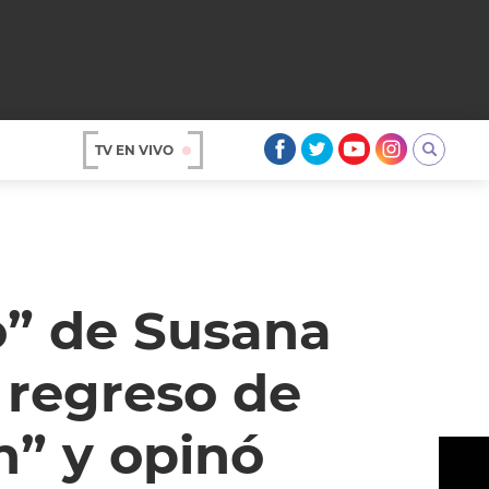
TV EN VIVO
AR
o” de Susana
 regreso de
n” y opinó
OS
A