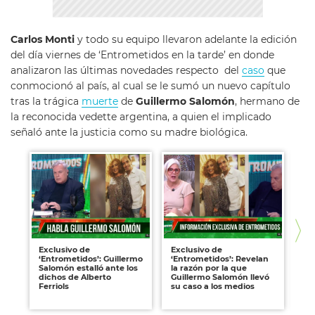
Carlos Monti
y todo su equipo llevaron adelante la edición
del día viernes de ‘Entrometidos en la tarde’ en donde
analizaron las últimas novedades respecto del
caso
que
conmocionó al país, al cual se le sumó un nuevo capítulo
tras la trágica
muerte
de
Guillermo Salomón
, hermano de
la reconocida vedette argentina, a quien el implicado
señaló ante la justicia como su madre biológica.
Exclusivo de
Exclusivo de
Ex
‘Entrometidos’: Guillermo
‘Entrometidos’: Revelan
‘E
Salomón estalló ante los
la razón por la que
Sa
dichos de Alberto
Guillermo Salomón llevó
sil
Ferriols
su caso a los medios
AD
jus