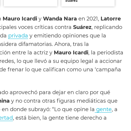
Suárez
n
Mauro Icardi
y
Wanda Nara
en 2021,
Latorre
ipales voces críticas contra
Suárez
, replicando
ida
privada
y emitiendo opiniones que la
sidera difamatorias. Ahora, tras la
ción entre
la actriz y
Mauro Icardi
, la periodista
edes, lo que llevó a su equipo legal a accionar
e frenar lo que califican como una ‘campaña
ado aprovechó para dejar en claro por qué
nina
y no contra otras figuras mediáticas que
o en donde subrayó: “Lo que opine la
gente
, a
bertad
, está bien, la gente tiene derecho a