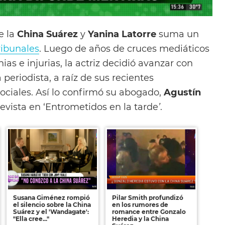
e la
China Suárez
y
Yanina Latorre
suma un
ribunales
. Luego de años de cruces mediáticos
as e injurias, la actriz decidió avanzar con
 periodista, a raíz de sus recientes
ociales. Así lo confirmó su abogado,
Agustín
revista en ‘Entrometidos en la tarde
’
.
Susana Giménez rompió
Pilar Smith profundizó
el silencio sobre la China
en los rumores de
Suárez y el 'Wandagate':
romance entre Gonzalo
"Ella cree..."
Heredia y la China