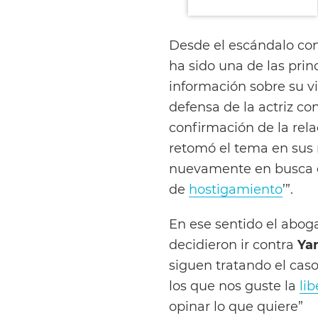
Desde el escándalo co
ha sido una de las princ
información sobre su v
defensa de la actriz con
confirmación de la rela
retomó el tema en sus r
nuevamente en busca d
de
hostigamiento
’”.
En ese sentido el abog
decidieron ir contra
Ya
siguen tratando el cas
los que nos guste la
li
opinar lo que quiere”