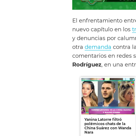
El enfrentamiento entr
nuevo capítulo en los
t
y denuncias por calumni
otra
demanda
contra la
comentarios en redes s
Rodríguez
, en una ent
Yanina Latorre filtró
polémicos chats de la
China Suárez con Wanda
Nara