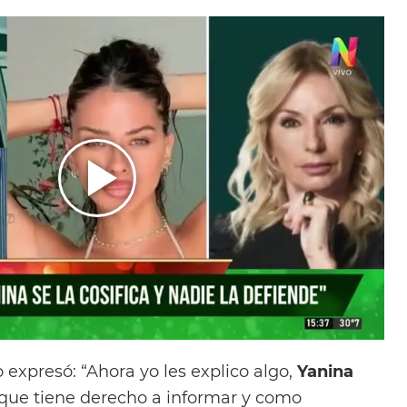
expresó: “Ahora yo les explico algo,
Yanina
a que tiene derecho a informar y como