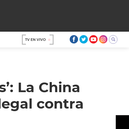
TV EN VIVO
AR
s’: La China
legal contra
OS
A