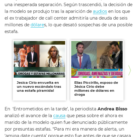
una inesperada separación. Según trascendió, la decisión de
la modelo se produjo tras la aparición de
audios
en los que
el ex trabajador de call center admitiría una deuda de seis
millones de
dólare
s, lo que desató sospechas de una posible
estafa.
Jesica Cirio envuelta en
Elias Piccirillo, esposo de
Jo
un nuevo escándalo tras
Jésica Cirio debe
Pa
una estafa piramidal
millones de dólares en
y s
droga
ca
En ‘Entrometidos en la tarde’, la periodista
Andrea Bisso
analizó el avance de la
causa
que pesa sobre el ahora ex
marido de la modelo quien fue denunciado públicamente
por presuntas estafas. “Para mi era manera de alerta, un
‘amiga date cuenta’ porque esto fue antes de que se casara