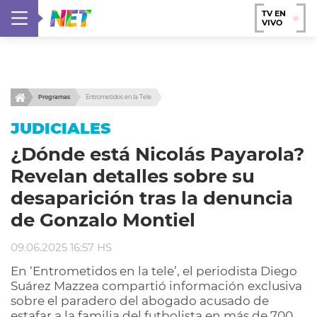
TV EN
VIVO
Programas
Entrometidos en la Tele
JUDICIALES
¿Dónde está Nicolás Payarola?
Revelan detalles sobre su
desaparición tras la denuncia
de Gonzalo Montiel
09.06.2025 16:57 HS
En ‘Entrometidos en la tele’, el periodista Diego
Suárez Mazzea compartió información exclusiva
sobre el paradero del abogado acusado de
estafar a la familia del futbolista en más de 700