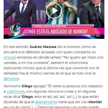
En ese sentido,
Suárez Mazzea
dio a conocer cómo se
encuentra el defensor acusado con quien comparte un
vínculo
amistoso en donde señaló: “No quiero ser malo con
ustedes, a mí me contesta”, aseveró el columnista
explicando incluso que la última vez que conversó con el
señalado fue el mismo viernes en el que se hizo viral la
denuncia
.
Asimismo
Diego
agregó: “Él tiene su postura con respecto
a
cuestiones
, con algunas reconoce cosas y en algunas
otras dice
‘Diego
, esto es así, así, así, así (…) lo que están
diciendo de que el
allanamiento
tiene que ver con
Montiel
eso no es cierto’ (…) Tiene tres personas con quien puede