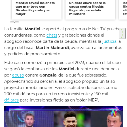
Montiel reveló los chats
un dato clave sobre la
lo
que mantuvo con
causa contra Nicolás
Ni
Nicolás Payarola y su
Payarola por estafa
al
mujer
millonaria
es
La familia
Montiel
le aportó al programa de Net TV pruebas
contundentes, como
chats
y grabaciones donde el
abogado reconoce parte de la deuda, mientras la
justicia
, a
cargo del fiscal
Martín Mainardi
, avanza con allanamientos
y pedidos de procesamiento.
Este caso comenzó a principios del 2023, cuando el letrado
se ganó la confianza de los
Montiel
durante una denuncia
por
abuso
contra
Gonzalo
, de la que fue sobreseído.
Aprovechando su cercanía, el abogado propuso un falso
proyecto inmobiliario en Ezeiza, solicitando sumas como
200 mil dólares para un terreno inexistente y 160 mil
dólares
para inversiones ficticias en ‘dólar MEP’.