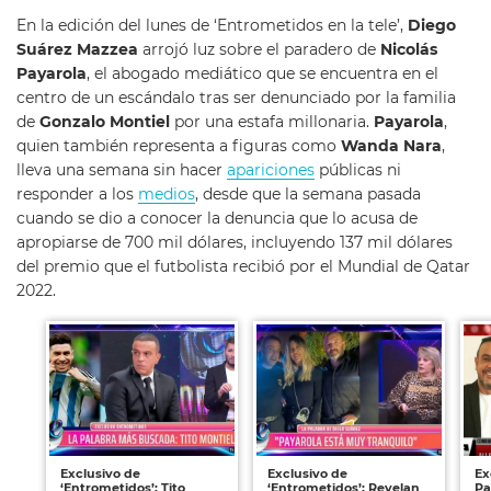
En la edición del lunes de ‘Entrometidos en la tele’,
Diego
Suárez Mazzea
arrojó luz sobre el paradero de
Nicolás
Payarola
, el abogado mediático que se encuentra en el
centro de un escándalo tras ser denunciado por la familia
de
Gonzalo Montiel
por una estafa millonaria.
Payarola
,
quien también representa a figuras como
Wanda Nara
,
lleva una semana sin hacer
apariciones
públicas ni
responder a los
medios
, desde que la semana pasada
cuando se dio a conocer la denuncia que lo acusa de
apropiarse de 700 mil dólares, incluyendo 137 mil dólares
del premio que el futbolista recibió por el Mundial de Qatar
2022.
Exclusivo de
Exclusivo de
Ex
‘Entrometidos’: Tito
‘Entrometidos’: Revelan
Pa