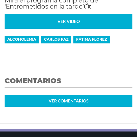
Mirá el programa completo de
‘Entrometidos en la tarde’
📺
:
VER VIDEO
ALCOHOLEMIA
CARLOS PAZ
FÁTIMA FLOREZ
COMENTARIOS
VER
COMENTARIOS