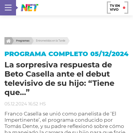
TV EN
VIVO
Programas
Entrometidos en la Tarde
PROGRAMA COMPLETO 05/12/2024
La sorpresiva respuesta de
Beto Casella ante el debut
televisivo de su hijo: “Tiene
que…”
05.12.2024 16:52 HS
Franco Casella se unió como panelista de ‘El
Impertinente’, el programa conducido por
Tomás Dente, y su padre reflexionó sobre cómo
ha manejado la carrera de su hijo para que forje