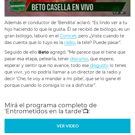
Además el conductor de ‘Bendita’ aclaró: “Es lindo ver a tu
hijo haciendo lo que le gusta. Él se recibió de biólogo, es un
gran biólogo, laburó en el
Conicet
, pero ¿Viste cuando te
das cuenta que lo tuyo es la
radio
, la tele? Puede pasar”.
Seguido de ello
Beto
agregó: “Me parece que el tiene que
pasar esa etapa, pelearla, tener
discurso
, que espere,
esperar y sentir que no avance, todo ese
disgusto
lo tenes
que vivir. yo no podría llamar a un director de la radio y
decir ‘Che, te voy a mandar a mi pibe’, que se lo gane él
porque cuando lo consiga lo va a disfrutar”.
Mirá el programa completo de
‘Entrometidos en la tarde’
📺
:
VER VIDEO