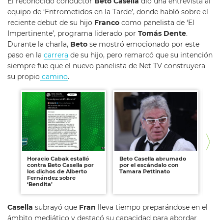
El reconocido conductor
Beto Casella
dio una entrevista al
equipo de ‘Entrometidos en la Tarde’, donde habló sobre el
reciente debut de su hijo
Franco
como panelista de ‘El
Impertinente’, programa liderado por
Tomás Dente
.
Durante la charla,
Beto
se mostró emocionado por este
paso en la
carrera
de su hijo, pero remarcó que su intención
siempre fue que el nuevo panelista de Net TV construyera
su propio
camino
.
Horacio Cabak estalló
Beto Casella abrumado
Pe
contra Beto Casella por
por el escándalo con
‘L
los dichos de Alberto
Tamara Pettinato
ap
Fernández sobre
Ca
‘Bendita’
Casella
subrayó que
Fran
lleva tiempo preparándose en el
ámbito mediático y destacó su capacidad para abordar