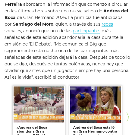
Ferreira
abordaron la información que comenzó a circular
en las últimas horas sobre una nueva salida de
Andrea del
Boca
de Gran Hermano 2026. La primicia fue anticipada
por
Santiago del Moro
, quien, a través de sus
redes
sociales, anunció que una de las
participantes
más
señaladas de esta edición abandonaría la casa durante la
emisión de ‘El Debate’. “Me comunica el Big que
seguramente esta noche una de las participantes más
señaladas de esta edición dejará la casa. Después de todo lo
que se dijo, después de tantas polémicas, nunca hay que
olvidar que antes que un jugador siempre hay una persona.
Así es la vida”, escribió el conductor.
¿Andrea del Boca
Andrea del Boca estalló
An
abandona Gran
en Gran Hermano contra
a 