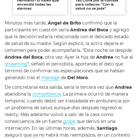
Hermano? El video que
Tati Luna por la comida
el 
encendió todas las
para celíacos: "Con la
co
alarmas
salud no se jode"
¿c
Minutos más tarde,
Ángel de Brito
confirmó que la
participante en cuestión sería
Andrea del Boca
y agregó
que la decisión estaría relacionada con el delicado estado
de salud de su madre. Según explicó, la actriz dejaría el
certamen para poder acompañarla. “Esta noche se despide
Andrea del Boca
, otra vez. Ayer la hija de
Andrea
no fue al
streaming
“, señaló el periodista, aportando el dato que
terminó de confirmar las especulaciones que se habían
generado tras el
mensaje
de
Del Moro
.
De concretarse esta salida, sería la tercera vez que
Andrea
abandona la
competencia
. La primera ocurrió de manera
temporal, cuando debió ser trasladada en ambulancia por
un problema de salud, aunque días después regresó al
reality. Más adelante volvió a salir de la casa como
consecuencia de un fuerte
golpe
que derivó en una
internación. En las últimas horas, además,
Santiago
aseguró que ya no habrá más reemplazos, en un contexto