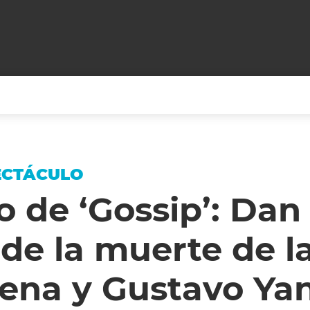
+CARAS
CINE NET
HAIR RECOVERY
TODOS PODEMOS VIAJ
PECTÁCULO
LOS CIELOS
GOSSIP
PARES DE COMEDIA
o de ‘Gossip’: Dan
X ARGENTINA
ENTROMETIDOS EN LA TELE
FIESTAS ARGENTINAS
 de la muerte de l
TV
ENTRE NOS
BELLEZA FASHION
OCIOS
MODO FONTEVECCHIA
FULL FACE TV
rena y Gustavo Ya
RA UN CAMBIO
PERIODISMO PURO
DESAFÍO 10 AÑOS MEN
REPERFILAR
AGENDA CORPORATIV