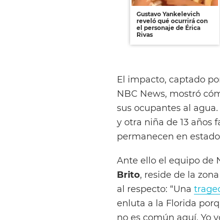
Gustavo Yankelevich
reveló qué ocurrirá con
el personaje de Érica
Rivas
El impacto, captado p
NBC News, mostró cómo 
sus ocupantes al agua
y otra niña de 13 años 
permanecen en estado 
Ante ello el equipo de 
Brito
, reside de la zon
al respecto: “Una
trage
enluta a la Florida por
no es común aquí. Yo vo