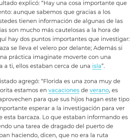
sultado explicó: “Hay una cosa importante que
nto: aunque sabemos que gracias a los
tedes tienen información de algunas de las
cias son mucho más cautelosas a la hora de
quí hay dos puntos importantes que investigar:
za se lleva el velero por delante; Además si
una práctica imaginate moverte con una
 a ti, ellos estaban cerca de una
isla
”.
vistado agregó: “Florida es una zona muy de
horita estamos en
vacaciones
de
verano
, es
provechen para que sus hijos hagan este tipo
mportante esperar a la investigación para ver
e esta barcaza. Lo que estaban informando es
endo una tarea de dragado del puerto de
ban haciendo, dicen, que no era la ruta