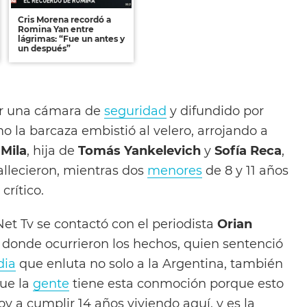
Cris Morena recordó a
Romina Yan entre
lágrimas: “Fue un antes y
un después”
or una cámara de
seguridad
y difundido por
la barcaza embistió al velero, arrojando a
.
Mila
, hija de
Tomás Yankelevich
y
Sofía Reca
,
fallecieron, mientras dos
menores
de 8 y 11 años
crítico.
Net Tv se contactó con el periodista
Orian
a donde ocurrieron los hechos, quien sentenció
dia
que enluta no solo a la Argentina, también
que la
gente
tiene esta conmoción porque esto
y a cumplir 14 años viviendo aquí, y es la