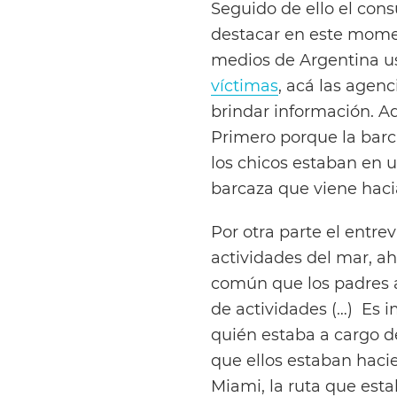
Seguido de ello el con
destacar en este mome
medios de Argentina us
víctimas
, acá las agen
brindar información. A
Primero porque la barca
los chicos estaban en 
barcaza que viene hacia
Por otra parte el entre
actividades del mar, a
común que los padres a
de actividades (…) Es i
quién estaba a cargo d
que ellos estaban haci
Miami, la ruta que esta