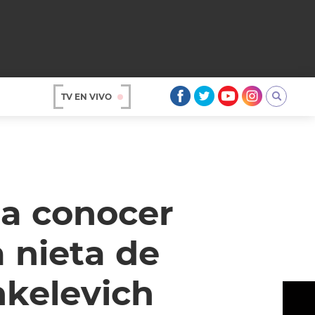
TV EN VIVO
AR
 a conocer
a nieta de
nkelevich
OS
A