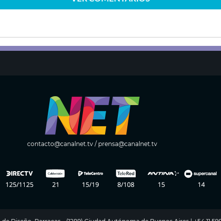
contacto@canalnet.tv
/
prensa@canalnet.tv