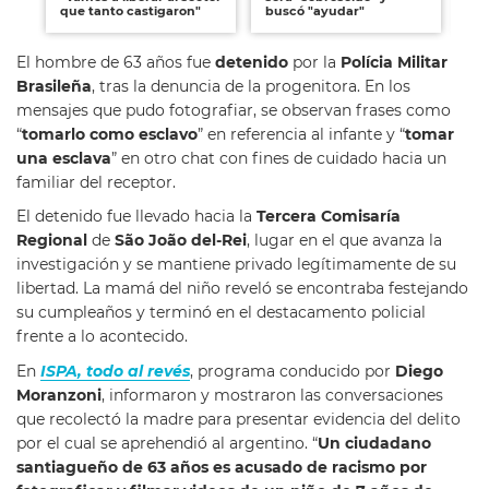
que tanto castigaron"
buscó "ayudar"
El hombre de 63 años fue
detenido
por la
Polícia Militar
Brasileña
, tras la denuncia de la progenitora. En los
mensajes que pudo fotografiar, se observan frases como
“
tomarlo como esclavo
” en referencia al infante y “
tomar
una esclava
” en otro chat con fines de cuidado hacia un
familiar del receptor.
El detenido fue llevado hacia la
Tercera Comisaría
Regional
de
São João del-Rei
, lugar en el que avanza la
investigación y se mantiene privado legítimamente de su
libertad. La mamá del niño reveló se encontraba festejando
su cumpleaños y terminó en el destacamento policial
frente a lo acontecido.
En
ISPA, todo al revés
, programa conducido por
Diego
Moranzoni
, informaron y mostraron las conversaciones
que recolectó la madre para presentar evidencia del delito
por el cual se aprehendió al argentino. “
Un ciudadano
santiagueño de 63 años es acusado de racismo por