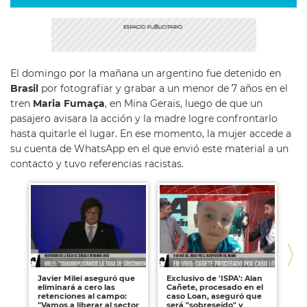
El domingo por la mañana un argentino fue detenido en
Brasil
por fotografiar y grabar a un menor de 7 años en el
tren
Maria Fumaça
, en Mina Gerais, luego de que un
pasajero avisara la acción y la madre logre confrontarlo
hasta quitarle el lugar. En ese momento, la mujer accede a
su cuenta de WhatsApp en el que envió este material a un
contacto y tuvo referencias racistas.
Javier Milei aseguró que
Exclusivo de 'ISPA': Alan
Exc
eliminará a cero las
Cañete, procesado en el
ch
retenciones al campo:
caso Loan, aseguró que
la
"Vamos a liberar al sector
será "sobreseído" y
Ni