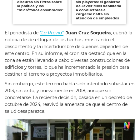
discurso sin filtros sobre
sin playeros: el gobierno
cri
la política y los
de Javier Milei habilitaría
"e
"micrófonos ensobrados"
a conductores a
po
cargarse nafta sin
po
atención de empleados
de 
El periodista de
“La Previa”
,
Juan Cruz Soqueira
, cubrió la
noticia desde el lugar de los hechos, mostrando el
descontento y la incertidumbre de quienes dependen de
este centro. En su informe, el cronista destacó que en la
zona se están llevando a cabo diversas construcciones de
edificios y torres, lo que ha incrementado la presión para
destinar el terreno a proyectos inmobiliarios.
Sin embargo, este terreno había sido intentado subastar en
2013, sin éxito, y nuevamente en 2018, aunque sin
concretarse. La reciente decisión, basada en un decreto de
octubre de 2024, reavivó la amenaza de que el centro de
salud desaparezca.