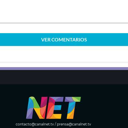
VER
COMENTARIOS
contacto@canalnet.tv
/
prensa@canalnet.tv