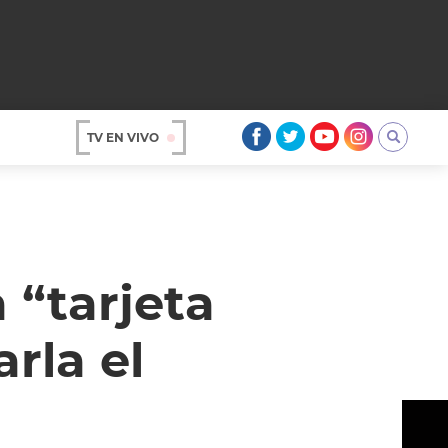
TV EN VIVO
AR
 “tarjeta
rla el
OS
A