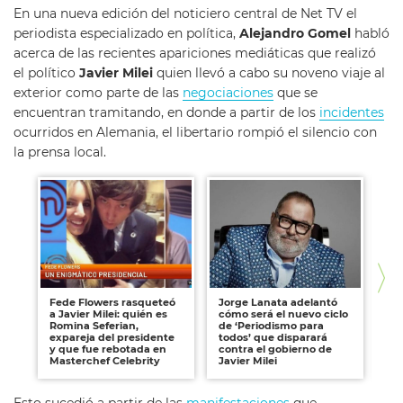
En una nueva edición del noticiero central de Net TV el
periodista especializado en política,
Alejandro Gomel
habló
acerca de las recientes apariciones mediáticas que realizó
el político
Javier Milei
quien llevó a cabo su noveno viaje al
exterior como parte de las
negociaciones
que se
encuentran tramitando, en donde a partir de los
incidentes
ocurridos en Alemania, el libertario rompió el silencio con
la prensa local.
Fede Flowers rasqueteó
Jorge Lanata adelantó
La
a Javier Milei: quién es
cómo será el nuevo ciclo
Jav
Romina Seferian,
de ‘Periodismo para
Ca
expareja del presidente
todos’ que disparará
de
y que fue rebotada en
contra el gobierno de
pr
Masterchef Celebrity
Javier Milei
fi