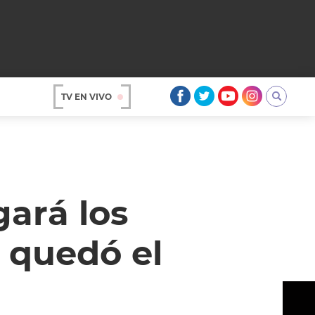
TV EN VIVO
AR
gará los
 quedó el
OS
A