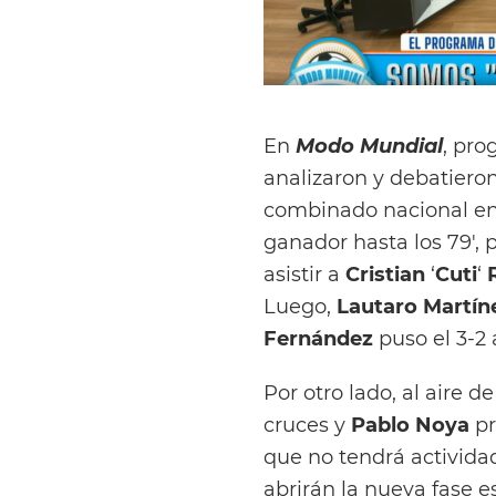
En
Modo Mundial
, pr
analizaron y debatieron
combinado nacional en 
ganador hasta los 79′, 
asistir a
Cristian
‘
Cuti
‘
Luego,
Lautaro Martín
Fernández
puso el 3-2 
Por otro lado, al aire d
cruces y
Pablo
Noya
pr
que no tendrá activida
abrirán la nueva fase e