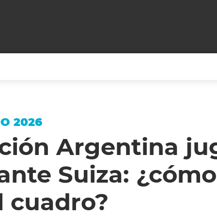
+CARAS
CINE NET
HAIR RECOVERY
TODOS PODEMOS VIAJ
O 2026
LOS CIELOS
GOSSIP
PARES DE COMEDIA
ción Argentina ju
X ARGENTINA
ENTROMETIDOS EN LA TELE
FIESTAS ARGENTINAS
ante Suiza: ¿cómo
TV
ENTRE NOS
BELLEZA FASHION
OCIOS
MODO FONTEVECCHIA
FULL FACE TV
l cuadro?
RA UN CAMBIO
PERIODISMO PURO
DESAFÍO 10 AÑOS MEN
REPERFILAR
AGENDA CORPORATIV