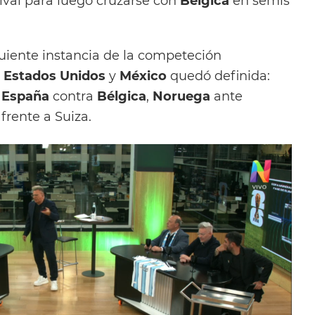
rival para luego cruzarse con
Bélgica
en semis
guiente instancia de la competeción
,
Estados
Unidos
y
México
quedó definida:
,
España
contra
Bélgica
,
Noruega
ante
frente a Suiza.