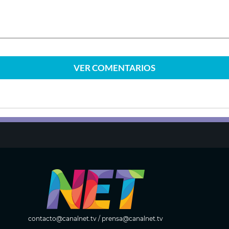
VER
COMENTARIOS
contacto@canalnet.tv
/
prensa@canalnet.tv