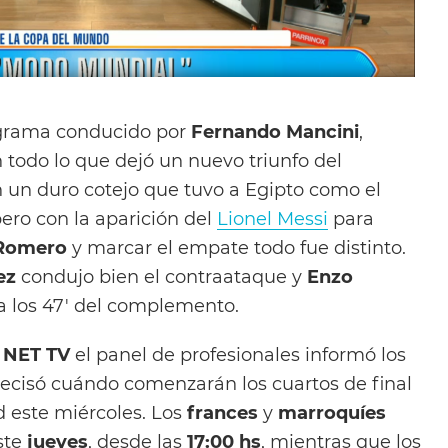
ograma conducido por
Fernando Mancini
,
 todo lo que dejó un nuevo triunfo del
un duro cotejo que tuvo a Egipto como el
pero con la aparición del
Lionel Messi
para
Romero
y marcar el empate todo fue distinto.
ez
condujo bien el contraataque y
Enzo
a los 47′ del complemento.
e
NET
TV
el panel de profesionales informó los
ecisó cuándo comenzarán los cuartos de final
d este miércoles. Los
frances
y
marroquíes
ste
jueves
, desde las
17:00 hs
, mientras que los