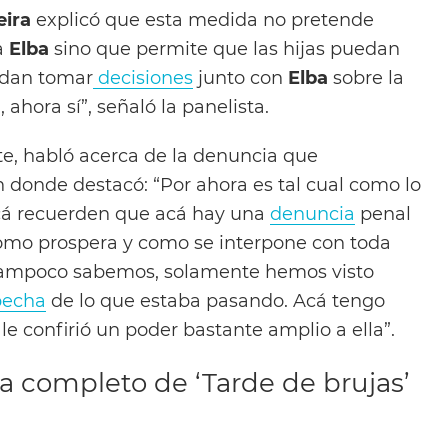
ira
explicó que esta medida no pretende
a
Elba
sino que permite que las hijas puedan
edan tomar
decisiones
junto con
Elba
sobre la
 ahora sí”, señaló la panelista.
rte, habló acerca de la denuncia que
n donde destacó: “Por ahora es tal cual como lo
á recuerden que acá hay una
denuncia
penal
omo prospera y como se interpone con toda
 tampoco sabemos, solamente hemos visto
pecha
de lo que estaba pasando. Acá tengo
a
le confirió un poder bastante amplio a ella”.
a completo de ‘Tarde de brujas’