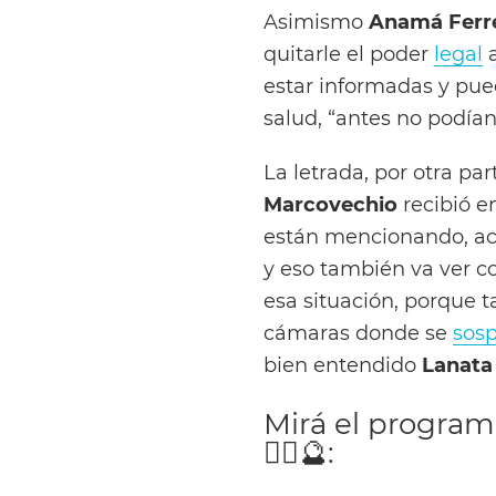
Asimismo
Anamá Ferre
quitarle el poder
legal
estar informadas y pu
salud, “antes no podían,
La letrada, por otra pa
Marcovechio
recibió e
están mencionando, ac
y eso también va ver c
esa situación, porque
cámaras donde se
sos
bien entendido
Lanat
Mirá el program
🧙‍♀️🔮: