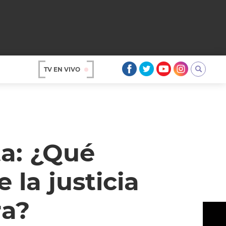
TV EN VIVO
AR
ta: ¿Qué
 la justicia
ra?
OS
A