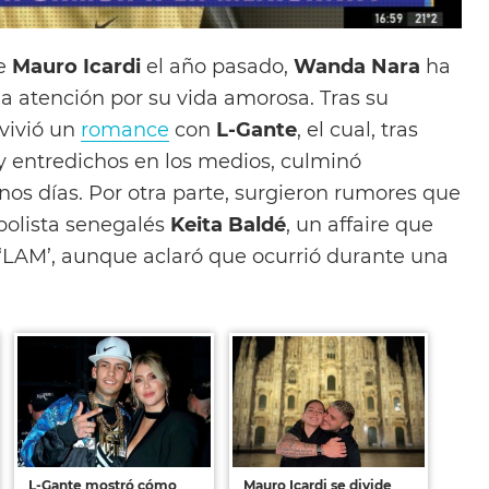
de
Mauro Icardi
el año pasado,
Wanda Nara
ha
la atención por su vida amorosa. Tras su
 vivió un
romance
con
L-Gante
, el cual, tras
 y entredichos en los medios, culminó
nos días. Por otra parte, surgieron rumores que
tbolista senegalés
Keita Baldé
, un affaire que
‘LAM’, aunque aclaró que ocurrió durante una
L-Gante mostró cómo
Mauro Icardi se divide