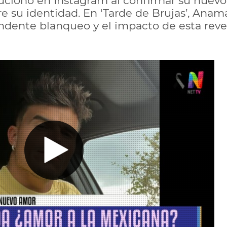
lucionó en Instagram al confirmar su nue
e su identidad. En ‘Tarde de Brujas’, Anamá
endente blanqueo y el impacto de esta rev