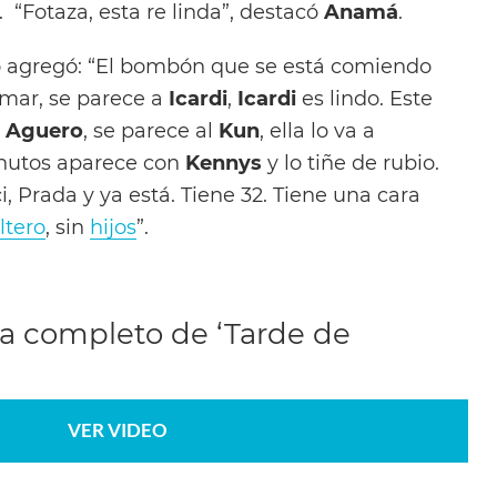
’. “Fotaza, esta re linda”, destacó
Anamá
.
 agregó: “El bombón que se está comiendo
ormar, se parece a
Icardi
,
Icardi
es lindo. Este
’ Aguero
, se parece al
Kun
, ella lo va a
inutos aparece con
Kennys
y lo tiñe de rubio.
i, Prada y ya está. Tiene 32. Tiene una cara
ltero
, sin
hijos
”.
a completo de ‘Tarde de
VER VIDEO