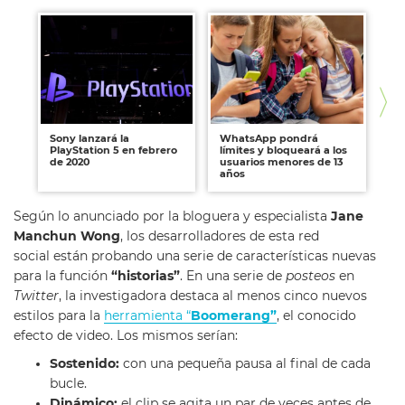
Sony lanzará la
WhatsApp pondrá
Wh
PlayStation 5 en febrero
límites y bloqueará a los
en
de 2020
usuarios menores de 13
años
Según lo anunciado por la bloguera y especialista
Jane
Manchun Wong
, los desarrolladores de esta red
social están probando una serie de características nuevas
para la función
“historias”
. En una serie de
posteos
en
Twitter
, la investigadora destaca al menos cinco nuevos
estilos para la
herramienta “
Boomerang”
, el conocido
efecto de video. Los mismos serían:
Sostenido:
con una pequeña pausa al final de cada
bucle.
Dinámico:
el clip se agita un par de veces antes de