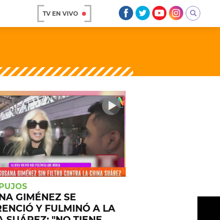
TV EN VIVO
AR
OS
A
APUJOS
NA GIMÉNEZ SE
RENCIÓ Y FULMINÓ A LA
A SUÁREZ: "NO TIENE