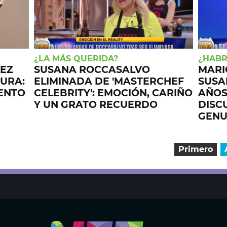
¿LA MÁS QUERIDA?
¿HABR
NEZ
SUSANA ROCCASALVO
MARI
GURA:
ELIMINADA DE 'MASTERCHEF
SUSA
ENTO
CELEBRITY': EMOCIÓN, CARIÑO
AÑOS
Y UN GRATO RECUERDO
DISCU
GENU
Primero