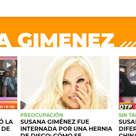
+CARAS
CINE NET
A GIMENEZ
HAIR RECOVERY
TODOS PODEMOS VIAJ
LOS CIELOS
GOSSIP
PARES DE COMEDIA
X ARGENTINA
ENTROMETIDOS EN LA TELE
FIESTAS ARGENTINAS
TV
ENTRE NOS
BELLEZA FASHION
OCIOS
MODO FONTEVECCHIA
FULL FACE TV
RA UN CAMBIO
PERIODISMO PURO
DESAFÍO 10 AÑOS MEN
REPERFILAR
AGENDA CORPORATIV
PREOCUPACIÓN
SIN T
Ó LA
SUSANA GIMÉNEZ FUE
SUSA
 DE
INTERNADA POR UNA HERNIA
DIFE
DE DISCO: CÓMO SE
CHIN