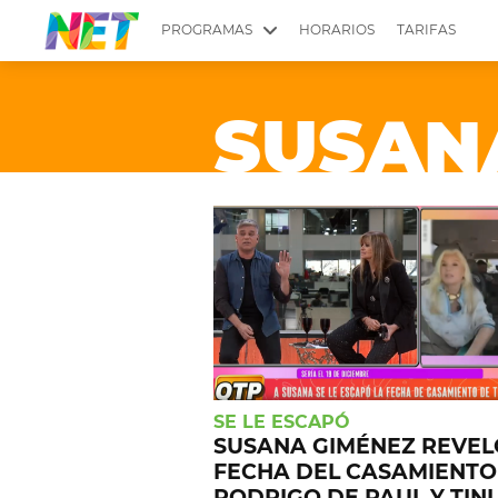
PROGRAMAS
HORARIOS
TARIFAS
MESA PICANTE
BIRI BIRI
SUSAN
YUYITO A LA TARDE
DR. BEAUTY
EMPRENDI2
EL SEÑOR DE 
LONGOBARDI
ARGENTINOS 
QUÉ TE PASA
ESTÉTICA 360 
EL OLIVO BLANCO
CARAS Y NEG
TU LUGAR IDEAL
SCOUTING PA
CHICHE EN VIVO
INTELEXIS TV
SE LE ESCAPÓ
SUSANA GIMÉNEZ REVEL
FECHA DEL CASAMIENTO
RODRIGO DE PAUL Y TINI