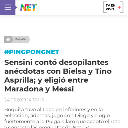
TV EN
VIVO
Deportes
#PINGPONGNET
Sensini contó desopilantes
anécdotas con Bielsa y Tino
Asprilla; y eligió entre
Maradona y Messi
24.03.2019 14:35 HS
Boquita tuvo al Loco en inferiores y en la
Selección; además, jugó con Diego y elogió
fuertemente a la Pulga. Claro que aceptó el reto
y contestó las preguntas de Net TV.