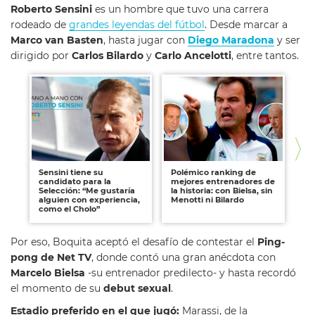
Roberto Sensini
es un hombre que tuvo una carrera
rodeado de
grandes leyendas del fútbol
. Desde marcar a
Marco van Basten
, hasta jugar con
Diego Maradona
y ser
dirigido por
Carlos Bilardo
y
Carlo Ancelotti
, entre tantos.
Sensini tiene su
Polémico ranking de
Lo
candidato para la
mejores entrenadores de
el
Selección: “Me gustaría
la historia: con Bielsa, sin
qu
alguien con experiencia,
Menotti ni Bilardo
y 
como el Cholo”
c
Por eso, Boquita aceptó el desafío de contestar el
Ping-
pong de Net TV
, donde contó una gran anécdota con
Marcelo Bielsa
-su entrenador predilecto- y hasta recordó
el momento de su
debut sexual
.
Estadio preferido en el que jugó:
Marassi, de la