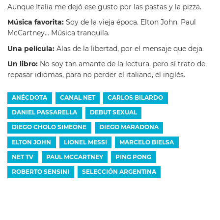
Aunque Italia me dejó ese gusto por las pastas y la pizza.
Música favorita:
Soy de la vieja época. Elton John, Paul
McCartney… Música tranquila.
Una película:
Alas de la libertad, por el mensaje que deja.
Un libro:
No soy tan amante de la lectura, pero sí trato de
repasar idiomas, para no perder el italiano, el inglés.
ANÉCDOTA
CANAL NET
CARLOS BILARDO
DANIEL PASSARELLA
DEBUT SEXUAL
DIEGO CHOLO SIMEONE
DIEGO MARADONA
ELTON JOHN
LIONEL MESSI
MARCELO BIELSA
NET TV
PAUL MCCARTNEY
PING PONG
ROBERTO SENSINI
SELECCIÓN ARGENTINA