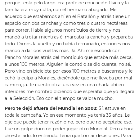
porque tenía pelo largo, era profe de educación física y la
familia era muy culta, con el hermano abogado. Me
acuerdo que estábamos ahí en el Batallón y atrás tiene un
espacio con dos canchas y como tres o cuatro hectáreas
para correr. Había algunos montículos de tierra y nos
mandó a trotar mientras él marcaba la cancha y preparaba
todo. Dimos la vuelta y no había terminado, entonces nos
mandó a dar dos vueltas más. Ja. Ahí me escondí con
Pancho Morales atrás del montículo que estaba más cerca,
a unos 100 metros. Alguien le contó o se dio cuenta, no sé.
Pero vino en bicicleta por esos 100 metros a buscarnos y le
echó la culpa a Morales, diciéndole que me llevaba por mal
camino, ja. Te cuento otra: una vez en una charla ahí en
inferiores me nombró diciendo que esperaba que yo llegara
a la Selección. Eso con el tiempo se valora mucho.
Pero te dejó afuera del Mundial en 2002:
Sí, estuve en
toda la campaña. Yo en ese momento ya tenía 35 años. Le
dije que puede tener razón o no, pero que no aceptaba eso.
Fue un golpe duro no poder jugar otro Mundial. Pero ahora,
de este lado, lo entiendo. Tenía que tomar decisiones. Para