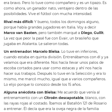
era bravo. Pero lo tuve como compañero y es un tipazo. Es
como ahora, un ganador nato, ventajero dentro de las
posibilidades. Vive el fútbol con mucha intensidad.
Rival más difícil:
Y bueno, todos los domingos alguno,
porque había grandes jugadores en Italia. Voy a decir
Marco van Basten
, pero también marqué a
Diego
,
Gullit
.
La vez que peor la pasé fue con Evair, un brasileño que
jugaba en Atalanta. Le salieron todas.
Un entrenador:
Marcelo Bielsa
. Lo tuve en inferiores,
cuando estaba en quinta división. Entrenábamos con él y ya
veíamos que era diferente. Nos hacía llevar unos palos de
escoba cortados para usar como estacas y ahí nos hacía
hacer sus trabajos. Después lo tuve en la Selección y era lo
mismo, me marcó mucho, igual que a varios compañeros.
Lo elijo porque lo conozco desde los 15 años.
Alguna anécdota con Bielsa:
Me acuerdo que venía al
entrenamiento con un
Citroën descapotable
, blanco, con
las rayas rojas al costado. Íbamos al Batallón 121 de Rosario
a entrenar. Él decía que era la oveja negra de la familia