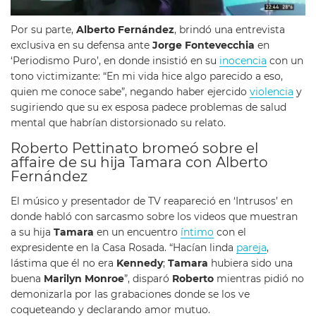
Por su parte,
Alberto Fernández
, brindó una entrevista
exclusiva en su defensa ante
Jorge Fontevecchia
en
‘Periodismo Puro’, en donde insistió en su
inocencia
con un
tono victimizante: “En mi vida hice algo parecido a eso,
quien me conoce sabe”, negando haber ejercido
violencia
y
sugiriendo que su ex esposa padece problemas de salud
mental que habrían distorsionado su relato.
Roberto Pettinato bromeó sobre el
affaire de su hija Tamara con Alberto
Fernández
El músico y presentador de TV reapareció en ‘Intrusos’ en
donde habló con sarcasmo sobre los videos que muestran
a su hija
Tamara
en un encuentro
íntimo
con el
expresidente en la Casa Rosada. “Hacían linda
pareja
,
lástima que él no era
Kennedy
;
Tamara
hubiera sido una
buena
Marilyn Monroe
”, disparó
Roberto
mientras pidió no
demonizarla por las grabaciones donde se los ve
coqueteando y declarando amor mutuo.