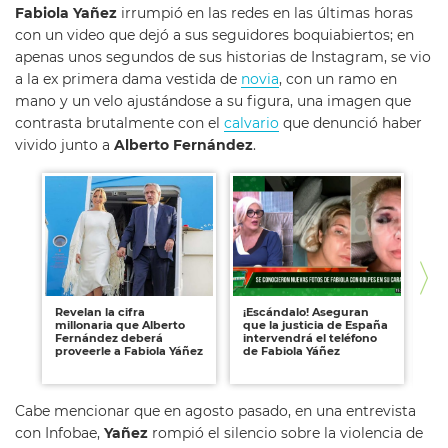
Fabiola Yañez
irrumpió en las redes en las últimas horas
con un video que dejó a sus seguidores boquiabiertos; en
apenas unos segundos de sus historias de Instagram, se vio
a la ex primera dama vestida de
novia
, con un ramo en
mano y un velo ajustándose a su figura, una imagen que
contrasta brutalmente con el
calvario
que denunció haber
vivido junto a
Alberto Fernández
.
Revelan la cifra
¡Escándalo! Aseguran
Fi
millonaria que Alberto
que la justicia de España
qu
Fernández deberá
intervendrá el teléfono
vi
proveerle a Fabiola Yáñez
de Fabiola Yáñez
Fe
Yá
Cabe mencionar que en agosto pasado, en una entrevista
con Infobae,
Yañez
rompió el silencio sobre la violencia de